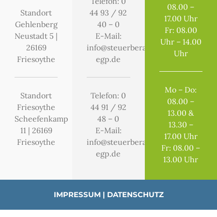
Telefon: 0
08.00 –
Standort
44 93 / 92
17.00 Uhr
Gehlenberg
40 – 0
Fr: 08.00
Neustadt 5 |
E-Mail:
Uhr – 14.00
26169
info@steuerberater-
Uhr
Friesoythe
egp.de
Mo – Do:
Standort
Telefon:
0
08.00 –
Friesoythe
44 91 / 92
13.00 &
Scheefenkamp
48 – 0
13.30 –
11 | 26169
E-Mail:
17.00 Uhr
Friesoythe
info@steuerberater-
Fr: 08.00 –
egp.de
13.00 Uhr
IMPRESSUM
|
DATENSCHUTZ