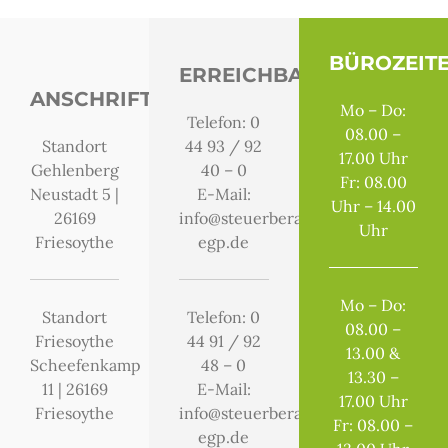
BÜROZEIT
ERREICHBARKEIT
ANSCHRIFTEN
Mo – Do:
Telefon: 0
08.00 –
Standort
44 93 / 92
17.00 Uhr
Gehlenberg
40 – 0
Fr: 08.00
Neustadt 5 |
E-Mail:
Uhr – 14.00
26169
info@steuerberater-
Uhr
Friesoythe
egp.de
Mo – Do:
Standort
Telefon:
0
08.00 –
Friesoythe
44 91 / 92
13.00 &
Scheefenkamp
48 – 0
13.30 –
11 | 26169
E-Mail:
17.00 Uhr
Friesoythe
info@steuerberater-
Fr: 08.00 –
egp.de